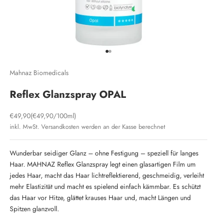
Gehe zu Element 1
Gehe zu Element 2
Mahnaz Biomedicals
Reflex Glanzspray OPAL
Angebot
€49,90
(€49,90/100ml)
inkl. MwSt.
Versandkosten
werden an der Kasse berechnet
Wunderbar seidiger Glanz – ohne Festigung – speziell für langes
Haar. MAHNAZ Reflex Glanzspray legt einen glasartigen Film um
jedes Haar, macht das Haar lichtreflektierend, geschmeidig, verleiht
mehr Elastizität und macht es spielend einfach kämmbar. Es schützt
das Haar vor Hitze, glättet krauses Haar und, macht Längen und
Spitzen glanzvoll.