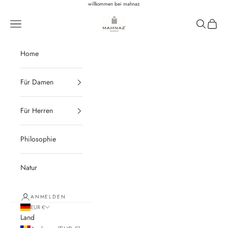
Zum Inhalt springen
willkommen bei mahnaz
Mahnaz Biomedicals
Navigationsmenü öffnen
Suche öffn
Warenk
Home
Für Damen
Für Herren
Philosophie
Natur
ANMELDEN
EUR €
Land