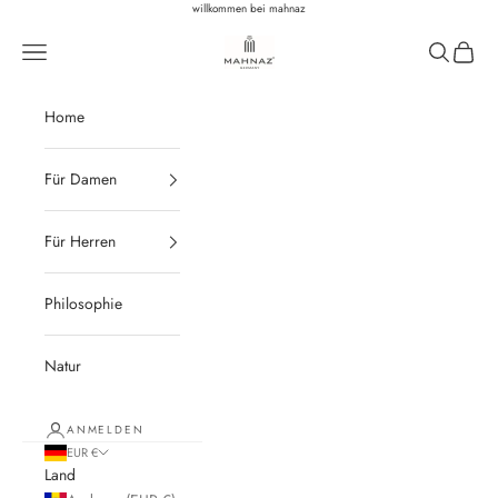
Zum Inhalt springen
willkommen bei mahnaz
Mahnaz Biomedicals
Navigationsmenü öffnen
Suche öffn
Warenk
Home
Für Damen
Für Herren
Philosophie
Natur
ANMELDEN
EUR €
Land