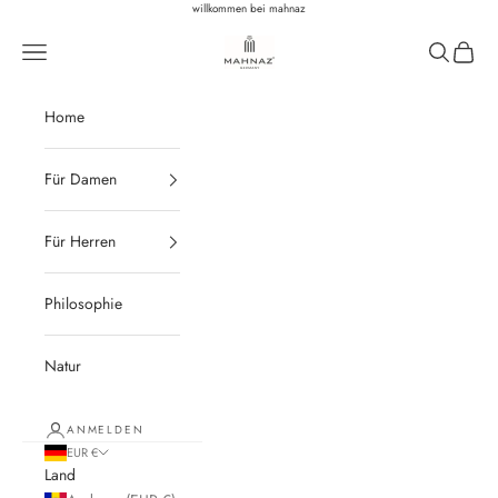
Zum Inhalt springen
willkommen bei mahnaz
Mahnaz Biomedicals
Navigationsmenü öffnen
Suche öffn
Warenk
Home
Für Damen
Für Herren
Philosophie
Natur
ANMELDEN
EUR €
Land