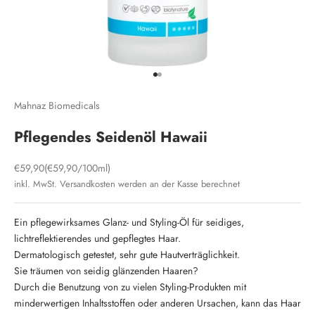
Gehe zu Element 1
Gehe zu Element 2
Mahnaz Biomedicals
Pflegendes Seidenöl Hawaii
Angebot
€59,90
(€59,90/100ml)
inkl. MwSt.
Versandkosten
werden an der Kasse berechnet
Ein pflegewirksames Glanz- und Styling-Öl für seidiges,
lichtreflektierendes und gepflegtes Haar.
Dermatologisch getestet, sehr gute Hautverträglichkeit.
Sie träumen von seidig glänzenden Haaren?
Durch die Benutzung von zu vielen Styling-Produkten mit
minderwertigen Inhaltsstoffen oder anderen Ursachen, kann das Haar