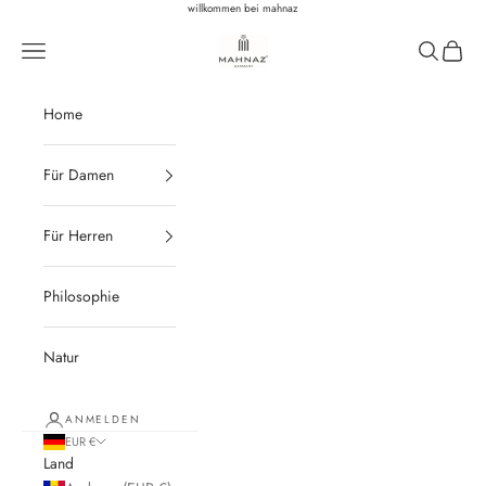
Zum Inhalt springen
willkommen bei mahnaz
Mahnaz Biomedicals
Navigationsmenü öffnen
Suche öffn
Warenk
Home
Für Damen
Für Herren
Philosophie
Natur
ANMELDEN
EUR €
Land