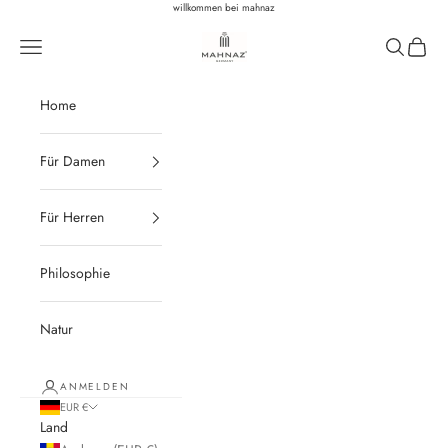
Zum Inhalt springen
willkommen bei mahnaz
Mahnaz Biomedicals
Navigationsmenü öffnen
Suche öffn
Warenk
Home
Für Damen
Für Herren
Philosophie
Natur
ANMELDEN
EUR €
Land